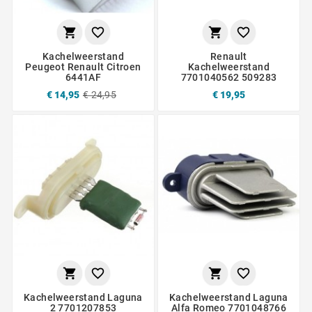




Kachelweerstand
Renault
Peugeot Renault Citroen
Kachelweerstand
6441AF
7701040562 509283
€ 14,95
€ 24,95
€ 19,95




Kachelweerstand Laguna
Kachelweerstand Laguna
2 7701207853
Alfa Romeo 7701048766