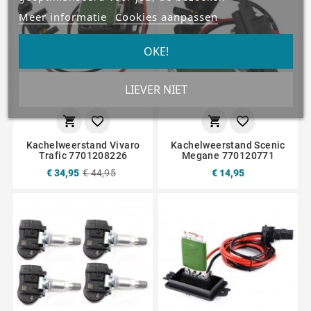
Meer informatie
Cookies aanpassen
OKE!
LIEVER NIET




Kachelweerstand Vivaro
Kachelweerstand Scenic
Trafic 7701208226
Megane 770120771
€ 34,95
€ 44,95
€ 14,95