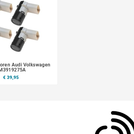
oren Audi Volkswagen



M3919275A
€ 39,95