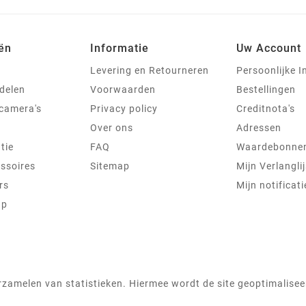
ën
Informatie
Uw Account
Levering en Retourneren
Persoonlijke I
delen
Voorwaarden
Bestellingen
jcamera's
Privacy policy
Creditnota's
Over ons
Adressen
tie
FAQ
Waardebonne
ssoires
Sitemap
Mijn Verlanglij
rs
Mijn notificati
ap
zamelen van statistieken. Hiermee wordt de site geoptimaliseer