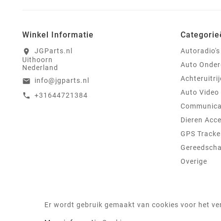
Winkel Informatie
Categorie
JGParts.nl
Autoradio's
location_on
Uithoorn
Auto Onder
Nederland
Achteruitri
info@jgparts.nl
email
Auto Video
+31644721384
call
Communica
Dieren Acce
GPS Tracke
Gereedsch
Overige
Er wordt gebruik gemaakt van cookies voor het ver