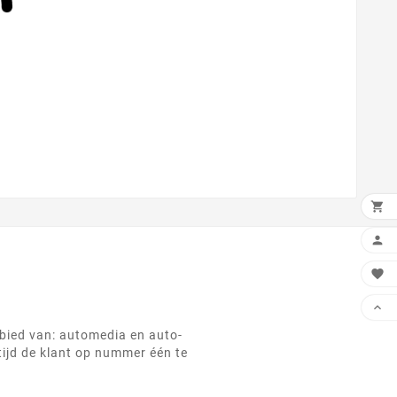




ebied van: automedia en auto-
tijd de klant op nummer één te