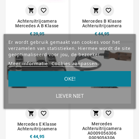




Achteruitrijcamera
Mercedes B Klasse
Mercedes A B Klasse
Achteruitrijcamera
€ 29,95
€ 44,95
Er wordt gebruik gemaakt van cookies voor het
verzamelen van statistieken. Hiermee wordt de site
geoptimaliseerd voor jou, de bezoeker.
Meer informatie
Cookies aanpassen
OKE!
LIEVER NIET




Mercedes
Mercedes E Klasse
Achteruitrijcamera
Achteruitrijcamera
A0009056306
€ 44,95
0009056306