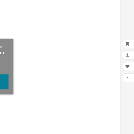

an
 de


