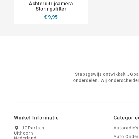
Achteruitrijcamera



Storingsfilter
€ 9,95
Stapsgewijs ontwikkelt JGpar
onderdelen. Wij onderscheiden
Winkel Informatie
Categorie
JGParts.nl
Autoradio's
location_on
Uithoorn
Auto Onder
Nederland