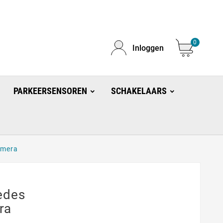
0
Inloggen
PARKEERSENSOREN
SCHAKELAARS
amera
edes
ra