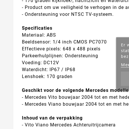
- 170 graden kijkhoek!, nachtzicht en waterdich
- Product om uw veiligheid te verhogen in de a
- Ondersteuning voor NTSC TV-systeem.
Specificaties
Materiaal: ABS
Beeldsensor: 1/4 inch CMOS PC7070
Er 
Effectieve pixels: 648 x 488 pixels
sta
Parkeerhulplijnen: Ondersteuning
bez
Voeding: DC12V
Mee
Waterdicht: IP67 / IP68
Lenshoek: 170 graden
Geschikt voor de volgende Mercedes modelle
- Mercedes Vito bouwjaar 2004 tot en met hed
- Mercedes Viano bouwjaar 2004 tot en met he
Inhoud van de verpakking
- Vito Viano Mercedes Achteruitrijcamera