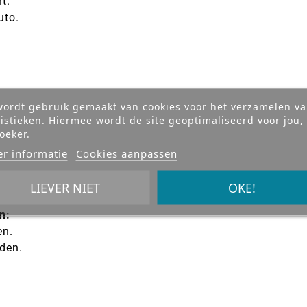
t.
uto.
wordt gebruik gemaakt van cookies voor het verzamelen v
tistieken. Hiermee wordt de site geoptimaliseerd voor jou,
oeker.
r informatie
Cookies aanpassen
LIEVER NIET
OKE!
n:
en.
den.