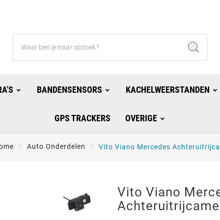
A'S
BANDENSENSORS
KACHELWEERSTANDEN
GPS TRACKERS
OVERIGE
ome
Auto Onderdelen
Vito Viano Mercedes Achteruitrijc
Vito Viano Merc
Achteruitrijcame