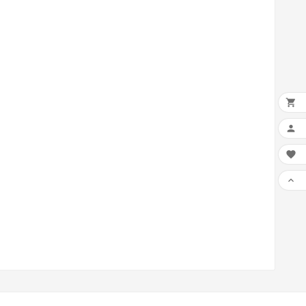



