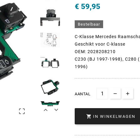
€ 59,95
Bestelbaar
C-Klasse Mercedes Raamsch
Geschikt voor C-klasse
OEM: 2028208210
C230 (BJ 1997-1998), C280 
1996)
AANTAL




IN WINKELWAGEN