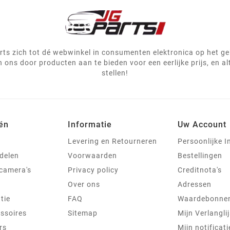
ts zich tot dé webwinkel in consumenten elektronica op het g
 ons door producten aan te bieden voor een eerlijke prijs, en al
stellen!
ën
Informatie
Uw Account
Levering en Retourneren
Persoonlijke I
delen
Voorwaarden
Bestellingen
jcamera's
Privacy policy
Creditnota's
Over ons
Adressen
tie
FAQ
Waardebonne
ssoires
Sitemap
Mijn Verlanglij
rs
Mijn notificati