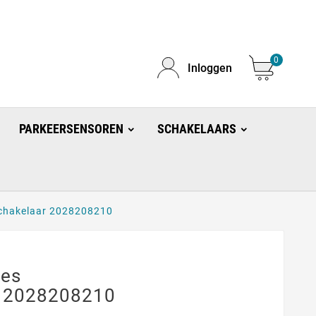
0
Inloggen
PARKEERSENSOREN
SCHAKELAARS
chakelaar 2028208210
des
 2028208210