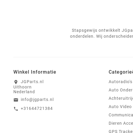
Stapsgewijs ontwikkelt JGpar
onderdelen. Wij onderscheiden
Winkel Informatie
Categorie
JGParts.nl
Autoradio's
location_on
Uithoorn
Auto Onder
Nederland
Achteruitri
info@jgparts.nl
email
Auto Video
+31644721384
call
Communica
Dieren Acce
GPS Tracke