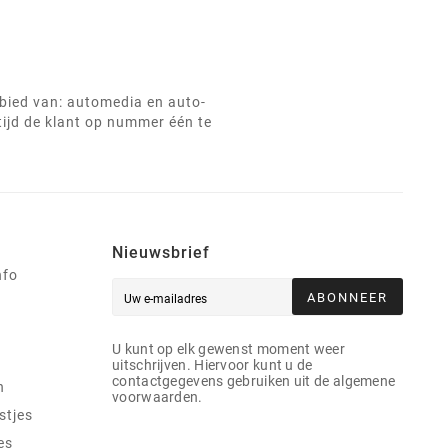
ebied van: automedia en auto-
tijd de klant op nummer één te
Nieuwsbrief
nfo
ABONNEER
U kunt op elk gewenst moment weer
uitschrijven. Hiervoor kunt u de
contactgegevens gebruiken uit de algemene
n
voorwaarden.
stjes
es