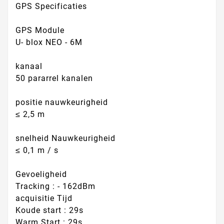
GPS Specificaties
GPS Module
U- blox NEO - 6M
kanaal
50 pararrel kanalen
positie nauwkeurigheid
≤ 2,5 m
snelheid Nauwkeurigheid
≤ 0,1 m / s
Gevoeligheid
Tracking : - 162dBm
acquisitie Tijd
Koude start : 29s
Warm Start : 29s