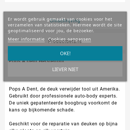
Er wordt gebruik gemaakt van cookies voor het
Omschrijving
verzamelen van statistieken. Hiermee wordt de site
geoptimaliseerd voor jou, de bezoeker.
Meer informatie
Cookies aanpassen
Productdetails
OKE!
Pops A Dent Hersteltool
Bespaar veel geld op een deuk reparatie van uw
LIEVER NIET
auto. Bekend van TV
Pops A Dent, de deuk verwijder tool uit Amerika.
Gebruikt door professionele auto-body experts.
De uniek gepatenteerde boogbrug voorkomt de
kans op bijkomende schade.
Geschikt voor de reparatie van deuken op bijna