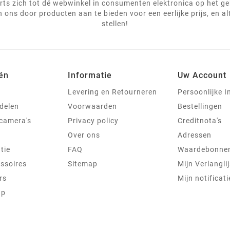
ts zich tot dé webwinkel in consumenten elektronica op het g
 ons door producten aan te bieden voor een eerlijke prijs, en al
stellen!
ën
Informatie
Uw Account
Levering en Retourneren
Persoonlijke I
delen
Voorwaarden
Bestellingen
jcamera's
Privacy policy
Creditnota's
Over ons
Adressen
tie
FAQ
Waardebonne
ssoires
Sitemap
Mijn Verlanglij
rs
Mijn notificati
ap