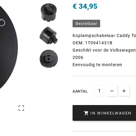
€ 34,95
Bestelbaar
Koplampschakelaar Caddy T
OEM:
1T0941431B
Geschikt voor de Volkswage
2006
Eenvoudig te monteren
AANTAL


IN WINKELWAGEN