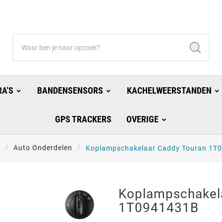
A'S
BANDENSENSORS
KACHELWEERSTANDEN
GPS TRACKERS
OVERIGE
Auto Onderdelen
Koplampschakelaar Caddy Touran 1T
Koplampschakel
1T0941431B