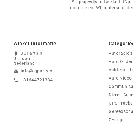
Stapsgewijs ontwikkelt JGpar
onderdelen. Wij onderscheiden
Winkel Informatie
Categorie
JGParts.nl
Autoradio's
location_on
Uithoorn
Auto Onder
Nederland
Achteruitri
info@jgparts.nl
email
Auto Video
+31644721384
call
Communica
Dieren Acce
GPS Tracke
Gereedsch
Overige