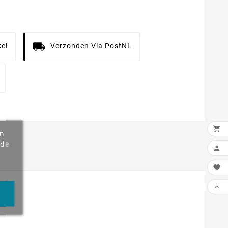
el
Verzonden Via PostNL

an
 de


