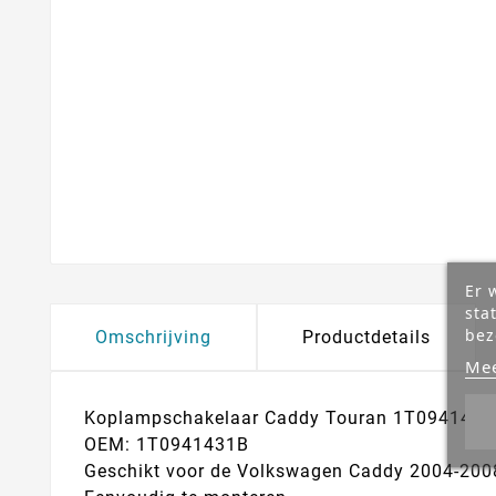
Er 
sta
bez
Omschrijving
Productdetails
Mee
Koplampschakelaar Caddy Touran 1T0941431
OEM:
1T0941431B
Geschikt voor de Volkswagen Caddy 2004-200