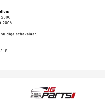
llen:
t 2008
t 2006
 huidige schakelaar.
431B