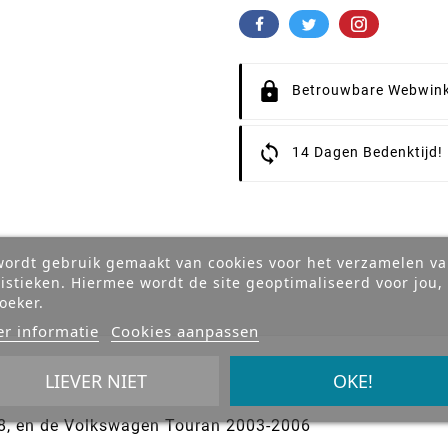
Betrouwbare Webwink
14 Dagen Bedenktijd!
wordt gebruik gemaakt van cookies voor het verzamelen v
tistieken. Hiermee wordt de site geoptimaliseerd voor jou,
oeker.
r informatie
Cookies aanpassen
B
LIEVER NIET
OKE!
8, en de Volkswagen Touran 2003-2006