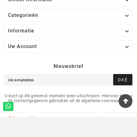


Categorieën

Informatie

Uw Account
Nieuwsbrief
OKÉ
U kunt op elk gewenst moment weer uitschrijven. Hiervoor kunt u
de contactgegevens gebruiken uit de algemene voorwaarden.
©copyright 2009-2026 Jgparts, Onderdeel Van JGshops