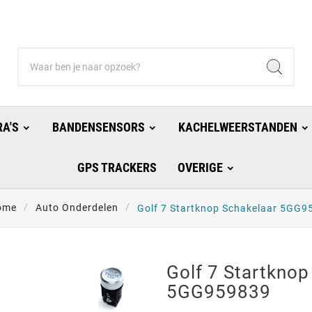
A'S
BANDENSENSORS
KACHELWEERSTANDEN
GPS TRACKERS
OVERIGE
ome
Auto Onderdelen
Golf 7 Startknop Schakelaar 5GG9
Golf 7 Startknop
5GG959839