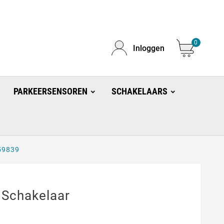
0
Inloggen
PARKEERSENSOREN
SCHAKELAARS
59839
 Schakelaar