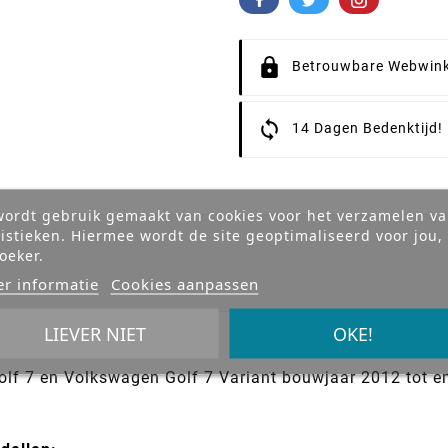
Betrouwbare Webwink
14 Dagen Bedenktijd!
wordt gebruik gemaakt van cookies voor het verzamelen v
tistieken. Hiermee wordt de site geoptimaliseerd voor jou,
oeker.
r informatie
Cookies aanpassen
LIEVER NIET
OKE!
lf 7 en Volkswagen Golf 7 Variant bouwjaar 2012 tot e