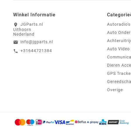
Winkel Informatie
Categorie
JGParts.nl
Autoradio's
location_on
Uithoorn
Auto Onder
Nederland
Achteruitri
info@jgparts.nl
email
Auto Video
+31644721384
call
Communica
Dieren Acce
GPS Tracke
Gereedsch
Overige