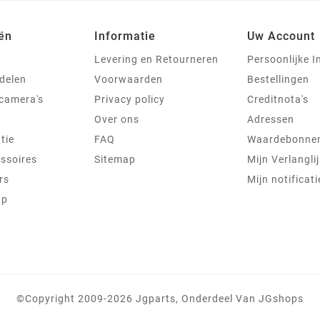
ën
Informatie
Uw Account
Levering en Retourneren
Persoonlijke I
delen
Voorwaarden
Bestellingen
jcamera's
Privacy policy
Creditnota's
Over ons
Adressen
tie
FAQ
Waardebonne
ssoires
Sitemap
Mijn Verlanglij
rs
Mijn notificati
ap
©copyright 2009-2026 Jgparts, Onderdeel Van JGshops