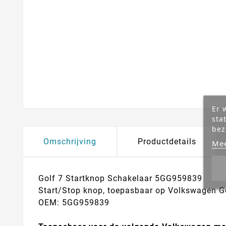
Er 
sta
bez
Omschrijving
Productdetails
Mee
Golf 7 Startknop Schakelaar 5GG959839
Start/Stop knop, toepasbaar op Volkswagen Go
OEM: 5GG959839