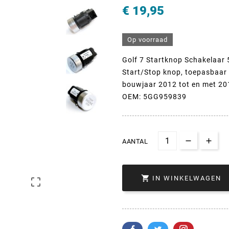
€ 19,95
Op voorraad
Golf 7 Startknop Schakelaa
Start/Stop knop, toepasbaar
bouwjaar 2012 tot en met 20
OEM: 5GG959839
AANTAL

IN WINKELWAGEN
