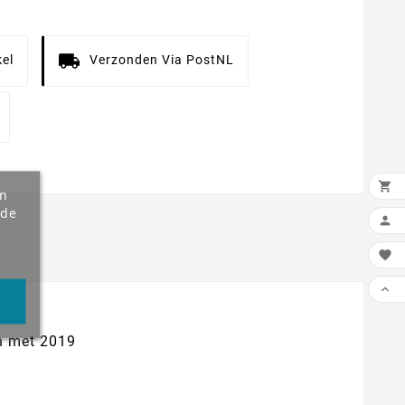
el
Verzonden Via PostNL

an
 de



n met 2019