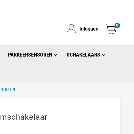
0
Inloggen
PARKEERSENSOREN
SCHAKELAARS
9208109
amschakelaar