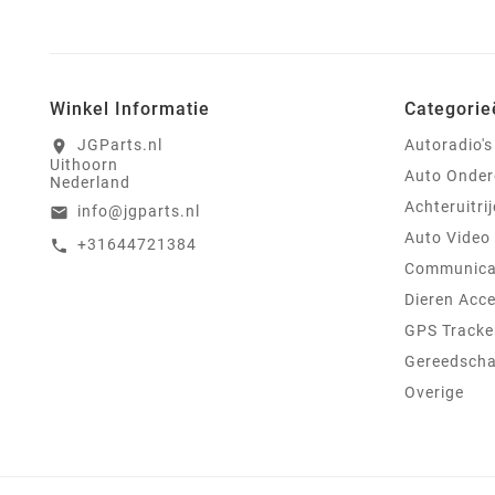
Winkel Informatie
Categorie
JGParts.nl
Autoradio's
location_on
Uithoorn
Auto Onder
Nederland
Achteruitri
info@jgparts.nl
email
Auto Video
+31644721384
call
Communica
Dieren Acce
GPS Tracke
Gereedsch
Overige