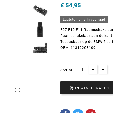
€ 54,95
Laatste items in voorraad
F07 F10 F11 Raamschakelaa
Raamschakelaar aan de kant 
Toepasbaar op de BMW 5 ser
OEM: 61319208109
AANTAL

IN WINKELWAGEN
