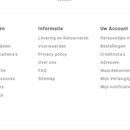
ën
Informatie
Uw Account
Levering en Retourneren
Persoonlijke I
delen
Voorwaarden
Bestellingen
jcamera's
Privacy policy
Creditnota's
Over ons
Adressen
tie
FAQ
Waardebonne
ssoires
Sitemap
Mijn Verlanglij
rs
Mijn notificati
ap