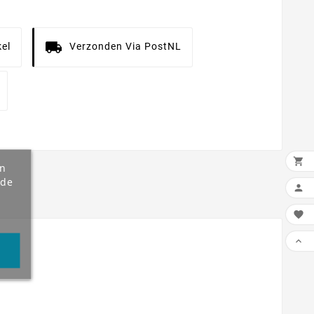
el
Verzonden Via PostNL

an
 de


