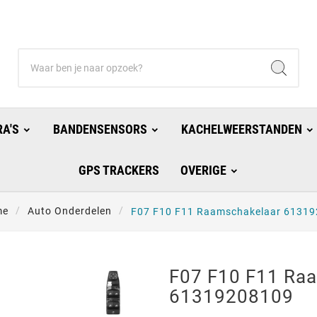
A'S
BANDENSENSORS
KACHELWEERSTANDEN
GPS TRACKERS
OVERIGE
me
Auto Onderdelen
F07 F10 F11 Raamschakelaar 6131
F07 F10 F11 Ra
61319208109