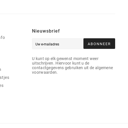
Nieuwsbrief
nfo
ABONNEER
U kunt op elk gewenst moment weer
uitschrijven. Hiervoor kunt u de
contactgegevens gebruiken uit de algemene
n
voorwaarden.
stjes
es