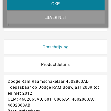
OKE!
Verzonden Via PostNL
LIEVER NIET
14 Dagen Bedenktijd!
Omschrijving
Productdetails
Dodge Ram Raamschakelaar 4602863AD
Toepasbaar op Dodge RAM Bouwjaar 2009 tot
en met 2012
OEM: 4602863AD, 68110866AA, 4602863AC,
4602863AB