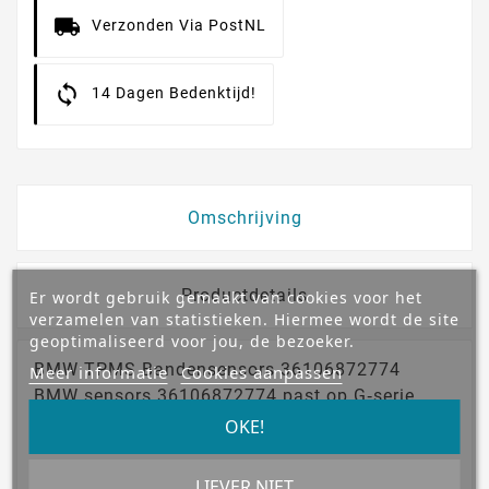
Verzonden Via PostNL
14 Dagen Bedenktijd!
Omschrijving
Productdetails
Er wordt gebruik gemaakt van cookies voor het
verzamelen van statistieken. Hiermee wordt de site
geoptimaliseerd voor jou, de bezoeker.
BMW TPMS Bandensensors 36106872774
Meer informatie
Cookies aanpassen
BMW sensors 36106872774 past op G‑serie
modellen vanaf 2015, o.a. 5‑, 6‑, 7‑serie en
OKE!
diverse X‑modellen
Set van 4 stuks
LIEVER NIET