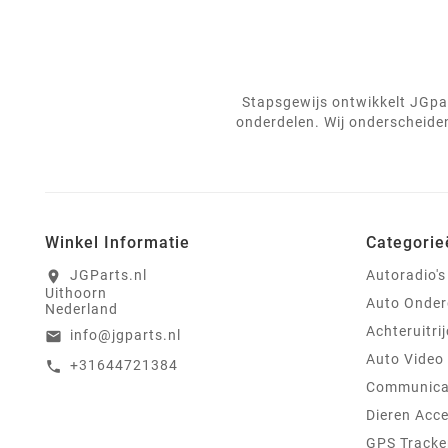
Stapsgewijs ontwikkelt JGpar
onderdelen. Wij onderscheiden
Winkel Informatie
Categorie
JGParts.nl
Autoradio's
location_on
Uithoorn
Auto Onder
Nederland
Achteruitri
info@jgparts.nl
email
Auto Video
+31644721384
call
Communica
Dieren Acce
GPS Tracke