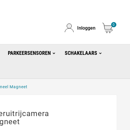
0
Inloggen
PARKEERSENSOREN
SCHAKELAARS
aneel Magneet
ruitrijcamera
gneet