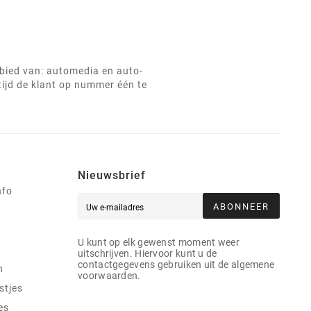
ebied van: automedia en auto-
tijd de klant op nummer één te
Nieuwsbrief
nfo
ABONNEER
U kunt op elk gewenst moment weer
uitschrijven. Hiervoor kunt u de
contactgegevens gebruiken uit de algemene
n
voorwaarden.
stjes
es