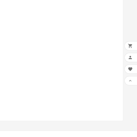



