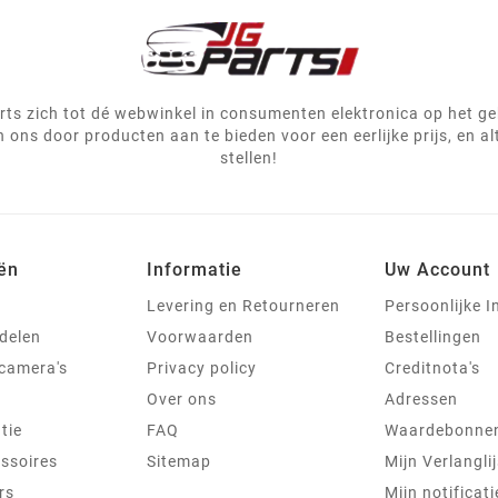
ts zich tot dé webwinkel in consumenten elektronica op het g
 ons door producten aan te bieden voor een eerlijke prijs, en al
stellen!
ën
Informatie
Uw Account
Levering en Retourneren
Persoonlijke I
delen
Voorwaarden
Bestellingen
jcamera's
Privacy policy
Creditnota's
Over ons
Adressen
tie
FAQ
Waardebonne
ssoires
Sitemap
Mijn Verlanglij
rs
Mijn notificati