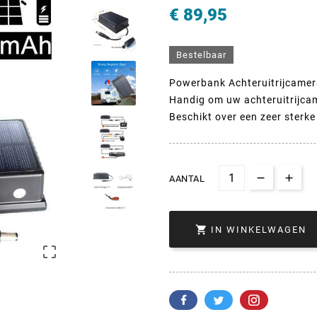
€ 89,95
Bestelbaar
Powerbank Achteruitrijcame
Handig om uw achteruitrijcam
Beschikt over een zeer sterk
AANTAL

IN WINKELWAGEN
