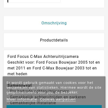
Omschrijving
Productdetails
Ford Focus C-Max Achteruitrijcamera
Geschikt voor: Ford Focus Bouwjaar 2005 tot en
met 2011 en Ford C-Max Bouwjaar 2003 tot en
met heden
Er wordt gebruik gemaakt van cookies voor het
Samengevat
verzamelen van statistieken. Hiermee wordt de site
- Pre bedrade achteruitrijcamera
geoptimaliseerd voor jou, de bezoeker.
- Gemakkelijk achteruitrijden en parkeren
Meer informatie
Cookies aanpassen
- Gemakkelijke installatie