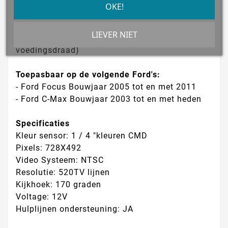
- Waterdicht
OKE!
- 170 graden brede kijkhoek
- Inclusief 6 meter videokabel
LIEVER NIET
- Ingebouwde led verlichting (met aparte
voedingsdraad)
Toepasbaar op de volgende Ford's:
- Ford Focus Bouwjaar 2005 tot en met 2011
- Ford C-Max Bouwjaar 2003 tot en met heden
Specificaties
Kleur sensor: 1 / 4 "kleuren CMD
Pixels: 728X492
Video Systeem: NTSC
Resolutie: 520TV lijnen
Kijkhoek: 170 graden
Voltage: 12V
Hulplijnen ondersteuning: JA